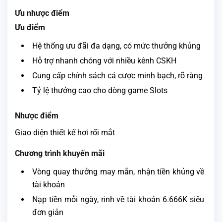
Ưu nhược điểm
Ưu điểm
Hệ thống ưu đãi đa dạng, có mức thưởng khủng
Hỗ trợ nhanh chóng với nhiều kênh CSKH
Cung cấp chính sách cá cược minh bạch, rõ ràng
Tỷ lệ thưởng cao cho dòng game Slots
Nhược điểm
Giao diện thiết kế hơi rối mắt
Chương trình khuyến mãi
Vòng quay thưởng may mắn, nhận tiền khủng về
tài khoản
Nạp tiền mỗi ngày, rinh về tài khoản 6.666K siêu
đơn giản