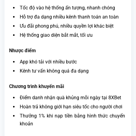
Tốc độ vào hệ thống ấn tượng, nhanh chóng
Hỗ trợ đa dạng nhiều kênh thanh toán an toàn
Ưu đãi phong phú, nhiều quyền lợi khác biệt
Hệ thống giao diện bắt mắt, tối ưu
Nhược điểm
App khó tải với nhiều bước
Kênh tư vấn không quá đa dạng
Chương trình khuyến mãi
Điểm danh nhận quà khủng mỗi ngày tại 8XBet
Hoàn trả không giới hạn siêu tốc cho người chơi
Thưởng 1% khi nạp tiền bằng hình thức chuyển
khoản