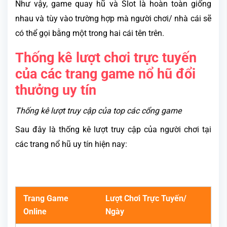
Như vậy, game quay hũ và Slot là hoàn toàn giống
nhau và tùy vào trường hợp mà người chơi/ nhà cái sẽ
có thể gọi bằng một trong hai cái tên trên.
Thống kê lượt chơi trực tuyến
của các trang game nổ hũ đổi
thưởng uy tín
Thống kê lượt truy cập của top các cổng game
Sau đây là thống kê lượt truy cập của người chơi tại
các trang nổ hũ uy tín hiện nay:
Trang Game
Lượt Chơi Trực Tuyến/
Online
Ngày