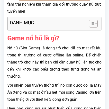
tầm trải nghiệm khi tham gia đổi thưởng quay hũ trực
tuyến nhé!
DANH MỤC
Game nổ hũ là gì?
Nổ hũ (Slot Game) là dòng trò chơi đã có mặt rất lâu
trong thị trường cá cược offline lẫn online. Để chiến
thắng trò chơi này thì bạn chỉ cần quay hũ liên tục cho
đến khi khớp các biểu tượng theo từng dòng và ăn
thưởng.
Với phiên bản truyền thống thì nó còn được gọi là Máy
Ăn Xèng và có mặt ở hầu hết mọi sòng Casino lớn trên
toàn thế giới với thiết kế 3 dòng đơn giản.
Hiện nay, cùng với sự phát triển của công nghệ hiện