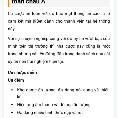
toàn châu Á
Cá cược an toàn với độ bảo mật thông tin cao là lờ
cam kết mà i9Bet dành cho thành viên tại hệ thống
này.
Với sự chuyên nghiệp cùng với độ uy tín vượt bậc của
mình trên thị trường thì nhà cược này cũng là một
trong những cái tên đứng đầu trong danh sách nhà cái
uy tín nên trải nghiệm hiện tại.
Ưu nhược điểm
Ưu điểm
Kho game ấn tượng, đa dạng nội dung và thiết
kế
Hiệu ứng âm thanh và đồ họa ấn tượng
Đa dạng nhiều hình thức nạp và rút