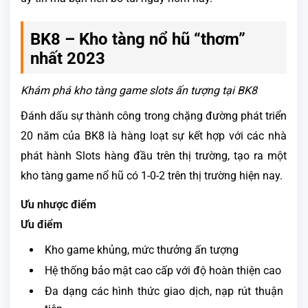
BK8 – Kho tàng nổ hũ “thơm”
nhất 2023
Khám phá kho tàng game slots ấn tượng tại BK8
Đánh dấu sự thành công trong chặng đường phát triển
20 năm của BK8 là hàng loạt sự kết hợp với các nhà
phát hành Slots hàng đầu trên thị trường, tạo ra một
kho tàng game nổ hũ có 1-0-2 trên thị trường hiện nay.
Ưu nhược điểm
Ưu điểm
Kho game khủng, mức thưởng ấn tượng
Hệ thống bảo mật cao cấp với độ hoàn thiện cao
Đa dạng các hình thức giao dịch, nạp rút thuận