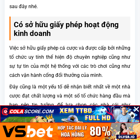
sau đây nhé.
Có sở hữu giấy phép hoạt động
kinh doanh
Việc sở hữu giấy phép cá cược và được cấp bởi những
tổ chức uy tính thể hiện độ chuyên nghiệp cũng như
sự tự tin của một hệ thống với các trò chơi cũng như
cách vận hành cổng đổi thưởng của mình.
Đây cũng là một yếu tố dễ nhận biết nhất về một nhà
cược đạt chất lượng và một số tổ chức hàng đầu mà
bạn nên tin tưởng để lựa chọn các nhà cái như
×
×
×
PAGCOR, Isle of Man, Gaming Curacao,…
Hoạt động thời gian dài