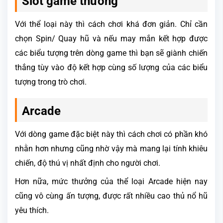
Slot game thường
Với thể loại này thì cách chơi khá đơn giản. Chỉ cần
chọn Spin/ Quay hũ và nếu may mắn kết hợp được
các biểu tượng trên dòng game thì bạn sẽ giành chiến
thắng tùy vào độ kết hợp cùng số lượng của các biểu
tượng trong trò chơi.
Arcade
Với dòng game đặc biệt này thì cách chơi có phần khó
nhằn hơn nhưng cũng nhờ vậy mà mang lại tính khiêu
chiến, độ thú vị nhất định cho người chơi.
Hơn nữa, mức thưởng của thể loại Arcade hiện nay
cũng vô cùng ấn tượng, được rất nhiều cao thủ nổ hũ
yêu thích.