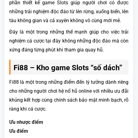
phần thiết kế game Slots giúp người chơi có được
những trải nghiệm độc đáo từ lên rừng, xuống biển, lên
tàu không gian và cả xuyên không vô cùng mới mẻ.
Đây là một trong những thế mạnh giúp cho việc trải
nghiệm cá cược tại đây không những độc đáo mà còn
xứng đáng từng phút khi tham gia quay hũ.
Fi88 – Kho game Slots “số dách”
Fi88 là một trong những điểm đến lý tưởng dành riêng
cho những người chơi hệ nổ hũ online với nhiều ưu đãi
khủng kết hợp cùng chính sách bảo mật minh bạch, rõ
ràng khi cá cược.
Ưu nhược điểm
Ưu điểm