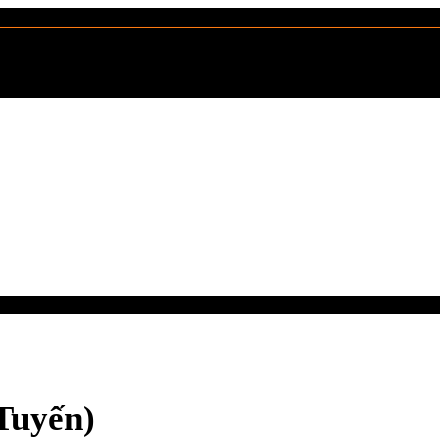
Tuyến)