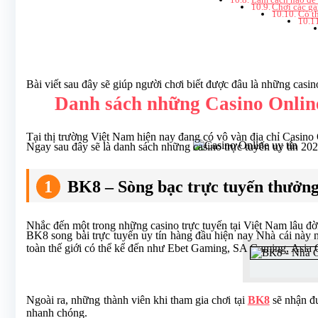
Chơi các ga
Có th
Bài viết sau đây sẽ giúp người chơi biết được đâu là những casino
Danh sách những Casino Online
Tại thị trường Việt Nam hiện nay đang có vô vàn địa chỉ Casino
Ngay sau đây sẽ là danh sách những casino trực tuyến uy tín 20
BK8 – Sòng bạc trực tuyến thưởn
Nhắc đến một trong những casino trực tuyến tại Việt Nam lâu đời
BK8 song bài trực tuyến uy tín hàng đầu hiện nay Nhà cái này 
toàn thế giới có thể kể đến như Ebet Gaming, SA Gaming, Asi
Ngoài ra, những thành viên khi tham gia chơi tại
BK8
sẽ nhận đư
nhanh chóng.