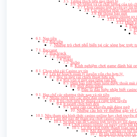
Tương thích trên mọi thiết bị
Số lượng và cả chất lượng của trò c
Chọn casino trực tuyến uy tín t
Các phương thức thanh toá
Hệ thống bảo mật
Casino online uy 
Chăm sóc kh
Đánh g
Phân
H
Nạp tiền
Rút tiền
Những trò chơi phổ biến tại các sòng bạc trực t
Baccarat
Blackjack
Roulette
Poker
Sicbo
Kinh nghiệm chơi game đánh bài on
Chọn nhà cái Casino uy tín
Lên kế hoạch quản lý nguồn vốn cho hợp lý
Học tủ một vài chiến thuật hữu ích
Rót vốn ít một qua từng ván bài
Đảm bảo tinh thần luôn được thoải mái 
Biết điểm dừng
Đâu là dấu hiệu nhận biết casin
Hạn chế các phương thức nạp và rút tiền
Nhiều phốt trên các diễn đàn online casino
Ít trò chơi trên hệ thống cá cược trực tuyến
Ít người chơi biết đến
Cung cấp các khuyến mãi đáng ngờ
Những câu hỏi về thường gặp về C
Nên tham gia hình thức casino online hay chơi truyền 
Làm thế nào để tham gia chơi casino online?
Sự thật vấn đề Casino trực tuyến uy tín đang
Chơi casino online có nguy cơ bị bắt 
Có thể chơi trước thanh toán sau
Khi đặt cược nhầm có thể h
Bị lừa tiền khi chơi cá
Làm cách nào để 