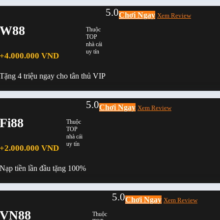
5.0
Chơi Ngay
Xem Review
W88
+4.000.000 VND
Tặng 4 triệu ngay cho tân thủ VIP
5.0
Chơi Ngay
Xem Review
Fi88
+2.000.000 VND
Nạp tiền lần đầu tặng 100%
5.0
Chơi Ngay
Xem Review
VN88