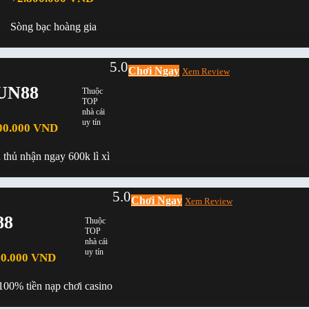
Sòng bạc hoàng gia
5.0
Chơi Ngay
Xem Review
UN88
00.000 VND
 thủ nhận ngay 600k lì xì
5.0
Chơi Ngay
Xem Review
88
00.000 VND
100% tiền nạp chơi casino