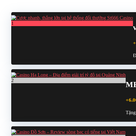
1
+
Đ
2
ME
+6.
Tặng