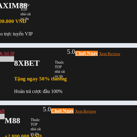
AXIM88
00.000 VND
o trực tuyến VIP
5.0
Chơi Ngay
Xem Review
8XBET
Tặng ngay 50% thưởng
Hoàn trả cược đầu 100%
5.0
Chơi Ngay
Xem Review
M88
+2.800.000 VND