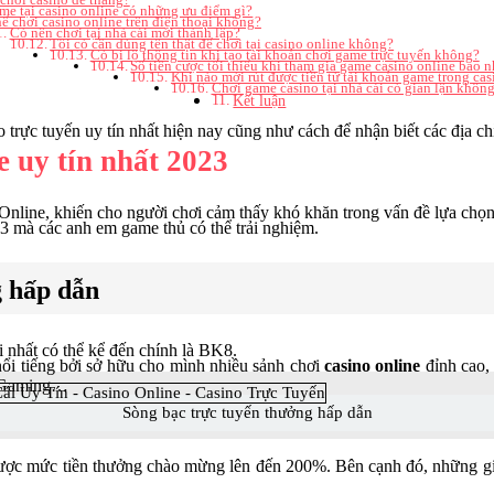
me tại casino online có những ưu điểm gì?
ể chơi casino online trên điện thoại không?
Có nên chơi tại nhà cái mới thành lập?
Tôi có cần dùng tên thật để chơi tại casino online không?
Có bị lộ thông tin khi tạo tài khoản chơi game trực tuyến không?
Số tiền cược tối thiểu khi tham gia game casino online bao 
Khi nào mới rút được tiền từ tài khoản game trong cas
Chơi game casino tại nhà cái có gian lận khôn
Kết luận
 trực tuyến uy tín nhất hiện nay cũng như cách để nhận biết các địa chỉ
 uy tín nhất 2023
 Online, khiến cho người chơi cảm thấy khó khăn trong vấn đề lựa chọn
23 mà các anh em game thủ có thể trải nghiệm.
g hấp dẫn
 nhất có thể kể đến chính là BK8.
nổi tiếng bởi sở hữu cho mình nhiều sảnh chơi
casino online
đỉnh cao, 
a Gaming…
Sòng bạc trực tuyến thưởng hấp dẫn
ợc mức tiền thưởng chào mừng lên đến 200%. Bên cạnh đó, những giao