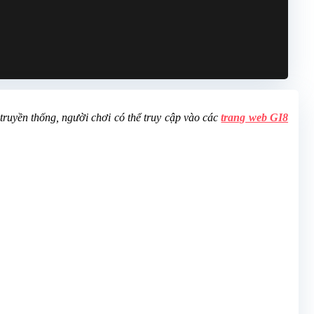
truyền thống, người chơi có thể truy cập vào các
trang web GI8